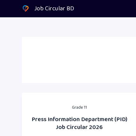
Skip
Job Circular BD
to
content
Grade 11
Press Information Department (PID)
Job Circular 2026